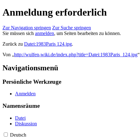
Anmeldung erforderlich
Zur Navigation springen
Zur Suche springen
Sie müssen sich
anmelden
, um Seiten bearbeiten zu können.
Zurück zu
Datei:1983Paris 124.jpg
.
Von „
http://wulfen-wiki.de/index.php?title=Datei:1983Paris_124.jpg
“
Navigationsmenü
Persönliche Werkzeuge
Anmelden
Namensräume
Datei
Diskussion
Deutsch