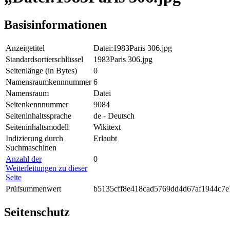
Basisinformationen
Anzeigetitel
Datei:1983Paris 306.jpg
Standardsortierschlüssel
1983Paris 306.jpg
Seitenlänge (in Bytes)
0
Namensraumkennnummer
6
Namensraum
Datei
Seitenkennnummer
9084
Seiteninhaltssprache
de - Deutsch
Seiteninhaltsmodell
Wikitext
Indizierung durch
Erlaubt
Suchmaschinen
Anzahl der
0
Weiterleitungen zu dieser
Seite
Prüfsummenwert
b5135cff8e418cad5769dd4d67af1944c7e
Seitenschutz