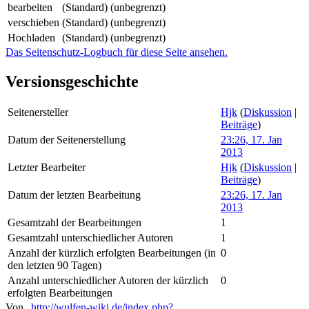
bearbeiten
(Standard) (unbegrenzt)
verschieben
(Standard) (unbegrenzt)
Hochladen
(Standard) (unbegrenzt)
Das Seitenschutz-Logbuch für diese Seite ansehen.
Versionsgeschichte
Seitenersteller
Hjk
(
Diskussion
|
Beiträge
)
Datum der Seitenerstellung
23:26, 17. Jan
2013
Letzter Bearbeiter
Hjk
(
Diskussion
|
Beiträge
)
Datum der letzten Bearbeitung
23:26, 17. Jan
2013
Gesamtzahl der Bearbeitungen
1
Gesamtzahl unterschiedlicher Autoren
1
Anzahl der kürzlich erfolgten Bearbeitungen (in
0
den letzten 90 Tagen)
Anzahl unterschiedlicher Autoren der kürzlich
0
erfolgten Bearbeitungen
Von „
http://wulfen-wiki.de/index.php?