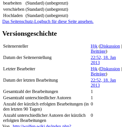
bearbeiten
(Standard) (unbegrenzt)
verschieben
(Standard) (unbegrenzt)
Hochladen
(Standard) (unbegrenzt)
Das Seitenschutz-Logbuch für diese Seite ansehen.
Versionsgeschichte
Seitenersteller
Hjk
(
Diskussion
|
Beiträge
)
Datum der Seitenerstellung
22:52, 18. Jan
2013
Letzter Bearbeiter
Hjk
(
Diskussion
|
Beiträge
)
Datum der letzten Bearbeitung
22:52, 18. Jan
2013
Gesamtzahl der Bearbeitungen
1
Gesamtzahl unterschiedlicher Autoren
1
Anzahl der kürzlich erfolgten Bearbeitungen (in
0
den letzten 90 Tagen)
Anzahl unterschiedlicher Autoren der kürzlich
0
erfolgten Bearbeitungen
Von „
http://wulfen-wiki.de/index.php?