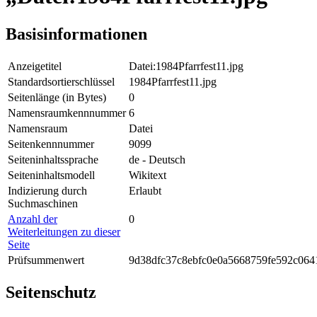
Basisinformationen
Anzeigetitel
Datei:1984Pfarrfest11.jpg
Standardsortierschlüssel
1984Pfarrfest11.jpg
Seitenlänge (in Bytes)
0
Namensraumkennnummer
6
Namensraum
Datei
Seitenkennnummer
9099
Seiteninhaltssprache
de - Deutsch
Seiteninhaltsmodell
Wikitext
Indizierung durch
Erlaubt
Suchmaschinen
Anzahl der
0
Weiterleitungen zu dieser
Seite
Prüfsummenwert
9d38dfc37c8ebfc0e0a5668759fe592c064
Seitenschutz