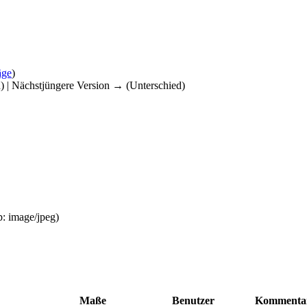
äge
)
d) | Nächstjüngere Version → (Unterschied)
p:
image/jpeg
)
Maße
Benutzer
Kommenta