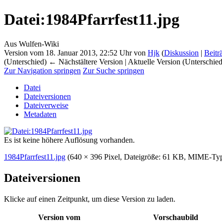
Datei
:
1984Pfarrfest11.jpg
Aus Wulfen-Wiki
Version vom 18. Januar 2013, 22:52 Uhr von
Hjk
(
Diskussion
|
Beitr
(Unterschied) ← Nächstältere Version | Aktuelle Version (Unterschie
Zur Navigation springen
Zur Suche springen
Datei
Dateiversionen
Dateiverweise
Metadaten
Es ist keine höhere Auflösung vorhanden.
1984Pfarrfest11.jpg
‎
(640 × 396 Pixel, Dateigröße: 61 KB, MIME-Ty
Dateiversionen
Klicke auf einen Zeitpunkt, um diese Version zu laden.
Version vom
Vorschaubild