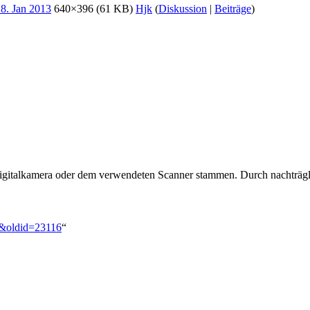
640×396
(61 KB)
Hjk
(
Diskussion
|
Beiträge
)
 Digitalkamera oder dem verwendeten Scanner stammen. Durch nachträgli
pg&oldid=23116
“