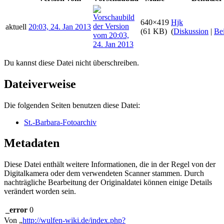
640×419
Hjk
aktuell
20:03, 24. Jan 2013
(61 KB)
(
Diskussion
|
Bei
Du kannst diese Datei nicht überschreiben.
Dateiverweise
Die folgenden Seiten benutzen diese Datei:
St.-Barbara-Fotoarchiv
Metadaten
Diese Datei enthält weitere Informationen, die in der Regel von der
Digitalkamera oder dem verwendeten Scanner stammen. Durch
nachträgliche Bearbeitung der Originaldatei können einige Details
verändert worden sein.
_error
0
Von „
http://wulfen-wiki.de/index.php?