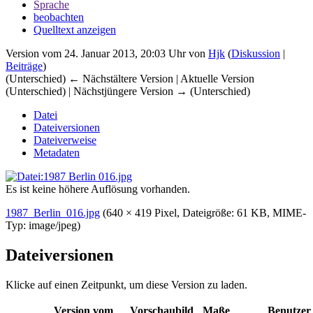
Sprache
beobachten
Quelltext anzeigen
Version vom 24. Januar 2013, 20:03 Uhr von
Hjk
(
Diskussion
|
Beiträge
)
(Unterschied) ← Nächstältere Version | Aktuelle Version
(Unterschied) | Nächstjüngere Version → (Unterschied)
Datei
Dateiversionen
Dateiverweise
Metadaten
Es ist keine höhere Auflösung vorhanden.
1987_Berlin_016.jpg
‎
(640 × 419 Pixel, Dateigröße: 61 KB, MIME-
Typ:
image/jpeg
)
Dateiversionen
Klicke auf einen Zeitpunkt, um diese Version zu laden.
Version vom
Vorschaubild
Maße
Benutzer