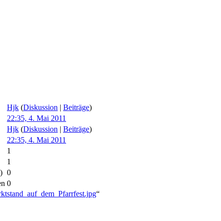
Hjk
(
Diskussion
|
Beiträge
)
22:35, 4. Mai 2011
Hjk
(
Diskussion
|
Beiträge
)
22:35, 4. Mai 2011
1
1
)
0
en
0
rktstand_auf_dem_Pfarrfest.jpg
“