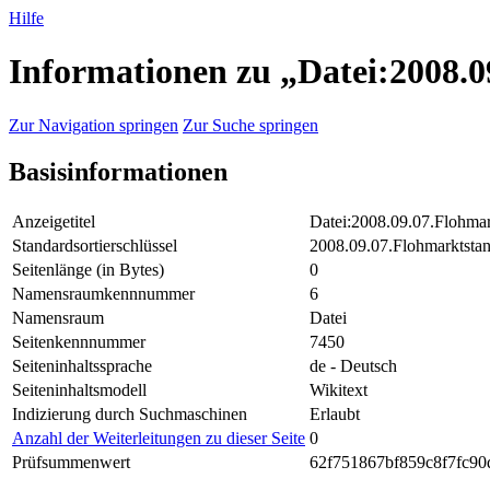
Hilfe
Informationen zu „Datei:2008.0
Zur Navigation springen
Zur Suche springen
Basisinformationen
Anzeigetitel
Datei:2008.09.07.Flohmark
Standardsortierschlüssel
2008.09.07.Flohmarktstand
Seitenlänge (in Bytes)
0
Namensraumkennnummer
6
Namensraum
Datei
Seitenkennnummer
7450
Seiteninhaltssprache
de - Deutsch
Seiteninhaltsmodell
Wikitext
Indizierung durch Suchmaschinen
Erlaubt
Anzahl der Weiterleitungen zu dieser Seite
0
Prüfsummenwert
62f751867bf859c8f7fc90