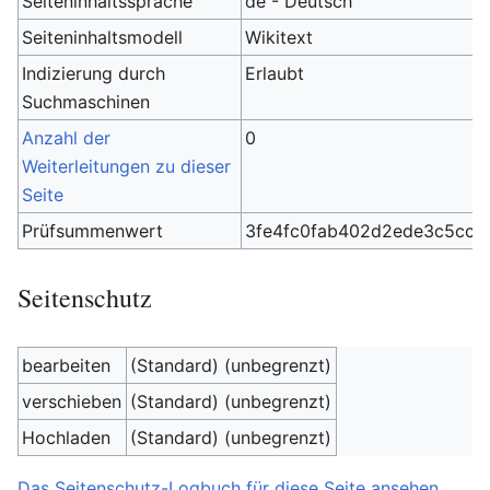
Seiteninhaltssprache
de - Deutsch
Seiteninhaltsmodell
Wikitext
Indizierung durch
Erlaubt
Suchmaschinen
Anzahl der
0
Weiterleitungen zu dieser
Seite
Prüfsummenwert
3fe4fc0fab402d2ede3c5cc8
Seitenschutz
bearbeiten
(Standard) (unbegrenzt)
verschieben
(Standard) (unbegrenzt)
Hochladen
(Standard) (unbegrenzt)
Das Seitenschutz-Logbuch für diese Seite ansehen.