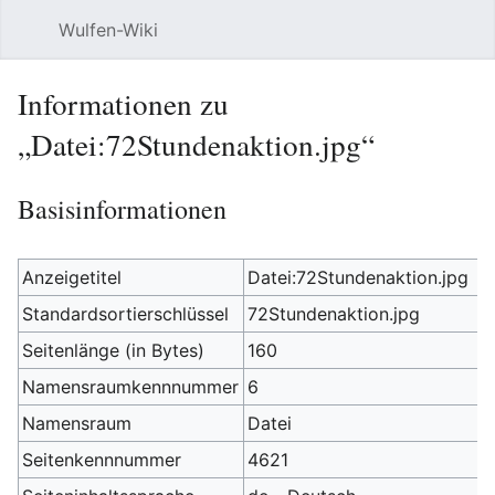
Wulfen-Wiki
Suche
Be
Informationen zu
„Datei:72Stundenaktion.jpg“
Basisinformationen
Anzeigetitel
Datei:72Stundenaktion.jpg
Standardsortierschlüssel
72Stundenaktion.jpg
Seitenlänge (in Bytes)
160
Namensraumkennnummer
6
Namensraum
Datei
Seitenkennnummer
4621