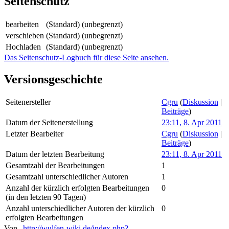
Seitenschutz
bearbeiten
(Standard) (unbegrenzt)
verschieben
(Standard) (unbegrenzt)
Hochladen
(Standard) (unbegrenzt)
Das Seitenschutz-Logbuch für diese Seite ansehen.
Versionsgeschichte
Seitenersteller
Cgru
(
Diskussion
|
Beiträge
)
Datum der Seitenerstellung
23:11, 8. Apr 2011
Letzter Bearbeiter
Cgru
(
Diskussion
|
Beiträge
)
Datum der letzten Bearbeitung
23:11, 8. Apr 2011
Gesamtzahl der Bearbeitungen
1
Gesamtzahl unterschiedlicher Autoren
1
Anzahl der kürzlich erfolgten Bearbeitungen
0
(in den letzten 90 Tagen)
Anzahl unterschiedlicher Autoren der kürzlich
0
erfolgten Bearbeitungen
Von „
http://wulfen-wiki.de/index.php?