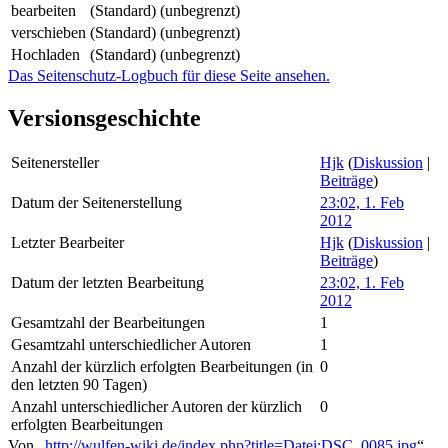
bearbeiten
(Standard) (unbegrenzt)
verschieben
(Standard) (unbegrenzt)
Hochladen
(Standard) (unbegrenzt)
Das Seitenschutz-Logbuch für diese Seite ansehen.
Versionsgeschichte
Seitenersteller
Hjk
(
Diskussion
|
Beiträge
)
Datum der Seitenerstellung
23:02, 1. Feb
2012
Letzter Bearbeiter
Hjk
(
Diskussion
|
Beiträge
)
Datum der letzten Bearbeitung
23:02, 1. Feb
2012
Gesamtzahl der Bearbeitungen
1
Gesamtzahl unterschiedlicher Autoren
1
Anzahl der kürzlich erfolgten Bearbeitungen (in
0
den letzten 90 Tagen)
Anzahl unterschiedlicher Autoren der kürzlich
0
erfolgten Bearbeitungen
Von „
http://wulfen-wiki.de/index.php?title=Datei:DSC_0085.jpg
“