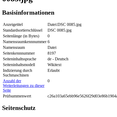
Basisinformationen
Anzeigetitel
Datei:DSC 0085.jpg
Standardsortierschlüssel
DSC 0085.jpg
Seitenlänge (in Bytes)
0
Namensraumkennnummer
6
Namensraum
Datei
Seitenkennnummer
8197
Seiteninhaltssprache
de - Deutsch
Seiteninhaltsmodell
Wikitext
Indizierung durch
Erlaubt
Suchmaschinen
Anzahl der
0
Weiterleitungen zu dieser
Seite
Prüfsummenwert
c26a103a65ebb96e5626f29d03e86b1904a
Seitenschutz