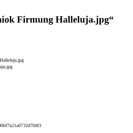
niok Firmung Halleluja.jpg“
Halleluja.jpg
uja.jpg
906f7a21a0732d70df3