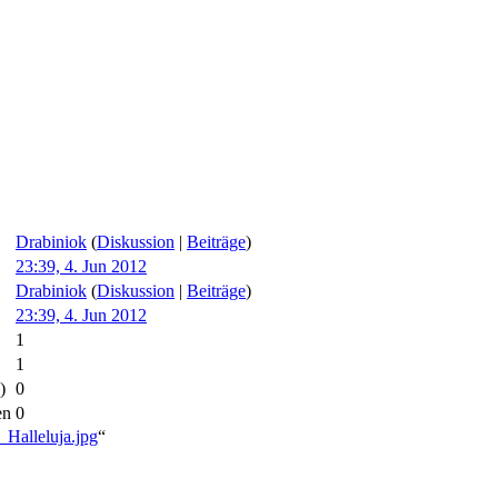
Drabiniok
(
Diskussion
|
Beiträge
)
23:39, 4. Jun 2012
Drabiniok
(
Diskussion
|
Beiträge
)
23:39, 4. Jun 2012
1
1
)
0
en
0
_Halleluja.jpg
“