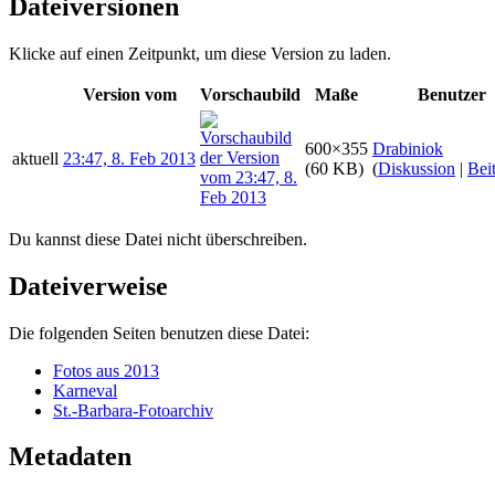
Dateiversionen
Klicke auf einen Zeitpunkt, um diese Version zu laden.
Version vom
Vorschaubild
Maße
Benutzer
600×355
Drabiniok
aktuell
23:47, 8. Feb 2013
(60 KB)
(
Diskussion
|
Bei
Du kannst diese Datei nicht überschreiben.
Dateiverweise
Die folgenden Seiten benutzen diese Datei:
Fotos aus 2013
Karneval
St.-Barbara-Fotoarchiv
Metadaten