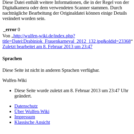
Diese Datei enthält weitere Informationen, die in der Regel von der
Digitalkamera oder dem verwendeten Scanner stammen. Durch
nachträgliche Bearbeitung der Originaldatei können einige Details
verändert worden sein.
_error
0
Von „
http://wulfen-wiki.de/index.php?
title=Datei:Drabiniok_Frauenkarneval_2012_132.jpg&oldid=23368
“
Zuletzt bearbeitet am 8. Februar 2013 um 23:47
Sprachen
Diese Seite ist nicht in anderen Sprachen verfügbar.
Wulfen-Wiki
Diese Seite wurde zuletzt am 8. Februar 2013 um 23:47 Uhr
geändert.
Datenschutz
Über Wulfen-Wiki
Impressum
Klassische Ansicht