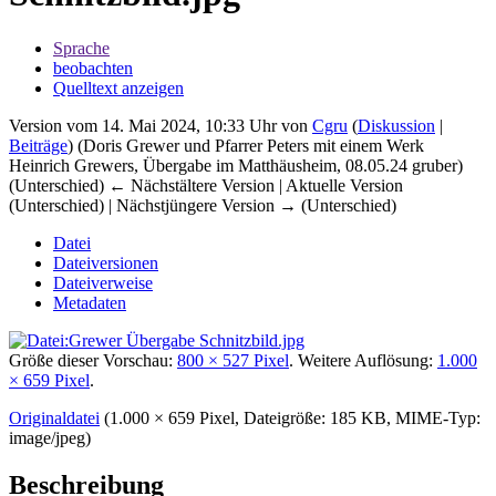
Sprache
beobachten
Quelltext anzeigen
Version vom 14. Mai 2024, 10:33 Uhr von
Cgru
(
Diskussion
|
Beiträge
)
(Doris Grewer und Pfarrer Peters mit einem Werk
Heinrich Grewers, Übergabe im Matthäusheim, 08.05.24 gruber)
(Unterschied) ← Nächstältere Version | Aktuelle Version
(Unterschied) | Nächstjüngere Version → (Unterschied)
Datei
Dateiversionen
Dateiverweise
Metadaten
Größe dieser Vorschau:
800 × 527 Pixel
.
Weitere Auflösung:
1.000
× 659 Pixel
.
Originaldatei
‎
(1.000 × 659 Pixel, Dateigröße: 185 KB, MIME-Typ:
image/jpeg
)
Beschreibung