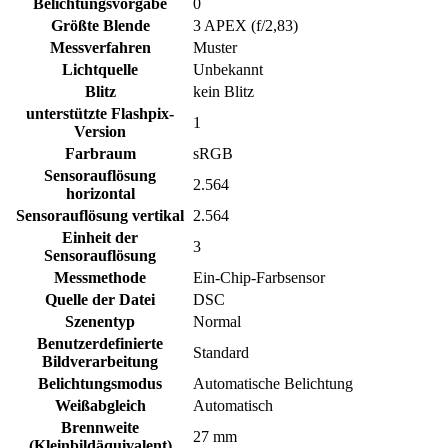
Belichtungsvorgabe
0
Größte Blende
3 APEX (f/2,83)
Messverfahren
Muster
Lichtquelle
Unbekannt
Blitz
kein Blitz
unterstützte Flashpix-
1
Version
Farbraum
sRGB
Sensorauflösung
2.564
horizontal
Sensorauflösung vertikal
2.564
Einheit der
3
Sensorauflösung
Messmethode
Ein-Chip-Farbsensor
Quelle der Datei
DSC
Szenentyp
Normal
Benutzerdefinierte
Standard
Bildverarbeitung
Belichtungsmodus
Automatische Belichtung
Weißabgleich
Automatisch
Brennweite
27 mm
(Kleinbildäquivalent)