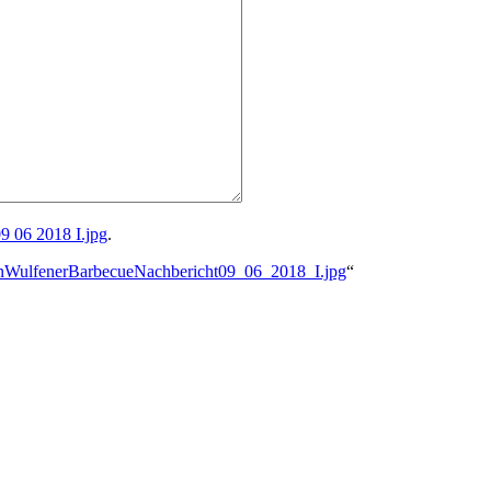
 06 2018 I.jpg
.
lfenWulfenerBarbecueNachbericht09_06_2018_I.jpg
“