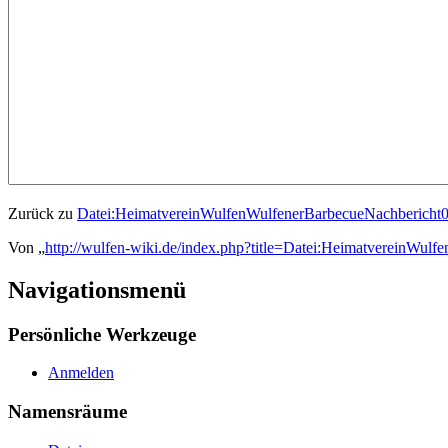
Zurück zu
Datei:HeimatvereinWulfenWulfenerBarbecueNachbericht09
Von „
http://wulfen-wiki.de/index.php?title=Datei:HeimatvereinWu
Navigationsmenü
Persönliche Werkzeuge
Anmelden
Namensräume