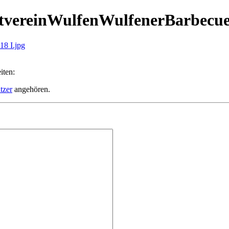
matvereinWulfenWulfenerBarbecue
8 I.jpg
iten:
tzer
angehören.