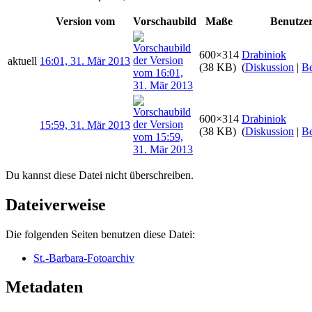
Version vom
Vorschaubild
Maße
Benutze
600×314
Drabiniok
aktuell
16:01, 31. Mär 2013
(38 KB)
(
Diskussion
|
Be
600×314
Drabiniok
15:59, 31. Mär 2013
(38 KB)
(
Diskussion
|
Be
Du kannst diese Datei nicht überschreiben.
Dateiverweise
Die folgenden Seiten benutzen diese Datei:
St.-Barbara-Fotoarchiv
Metadaten