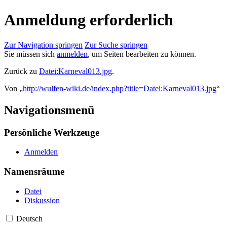
Anmeldung erforderlich
Zur Navigation springen
Zur Suche springen
Sie müssen sich
anmelden
, um Seiten bearbeiten zu können.
Zurück zu
Datei:Karneval013.jpg
.
Von „
http://wulfen-wiki.de/index.php?title=Datei:Karneval013.jpg
“
Navigationsmenü
Persönliche Werkzeuge
Anmelden
Namensräume
Datei
Diskussion
Deutsch