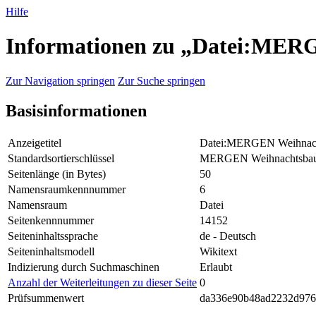
Hilfe
Informationen zu „Datei:MER
Zur Navigation springen
Zur Suche springen
Basisinformationen
Anzeigetitel
Datei:MERGEN Weihnach
Standardsortierschlüssel
MERGEN Weihnachtsbaum
Seitenlänge (in Bytes)
50
Namensraumkennnummer
6
Namensraum
Datei
Seitenkennnummer
14152
Seiteninhaltssprache
de - Deutsch
Seiteninhaltsmodell
Wikitext
Indizierung durch Suchmaschinen
Erlaubt
Anzahl der Weiterleitungen zu dieser Seite
0
Prüfsummenwert
da336e90b48ad2232d976