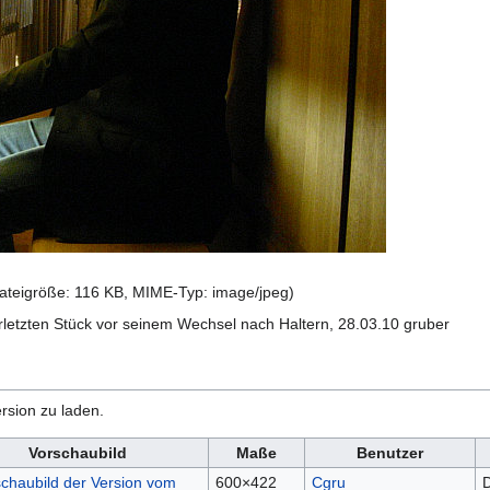
Dateigröße: 116 KB, MIME-Typ:
image/jpeg
)
erletzten Stück vor seinem Wechsel nach Haltern, 28.03.10 gruber
rsion zu laden.
Vorschaubild
Maße
Benutzer
600×422
Cgru
D