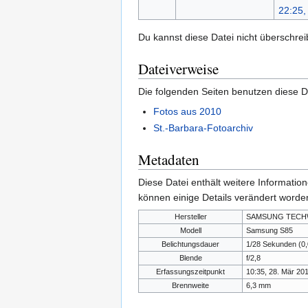
Du kannst diese Datei nicht überschrei
Dateiverweise
Die folgenden Seiten benutzen diese D
Fotos aus 2010
St.-Barbara-Fotoarchiv
Metadaten
Diese Datei enthält weitere Informati
können einige Details verändert worden
Hersteller
SAMSUNG TECHW
Modell
Samsung S85
Belichtungsdauer
1/28 Sekunden (0
Blende
f/2,8
Erfassungszeitpunkt
10:35, 28. Mär 20
Brennweite
6,3 mm