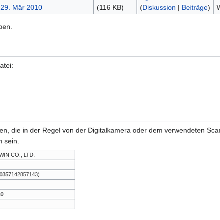
(116 KB)
(
Diskussion
|
Beiträge
)
W
ben.
atei:
onen, die in der Regel von der Digitalkamera oder dem verwendeten Sc
 sein.
IN CO., LTD.
,0357142857143)
10