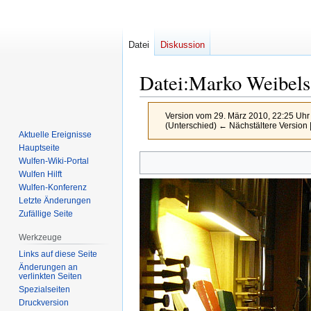
Datei
Diskussion
Datei
:
Marko Weibels
Version vom 29. März 2010, 22:25 Uh
(Unterschied) ← Nächstältere Version |
Aktuelle Ereignisse
Hauptseite
Zur
Zur
Wulfen-Wiki-Portal
Navigation
Suche
Wulfen Hilft
Wulfen-Konferenz
springen
springen
Letzte Änderungen
Zufällige Seite
Werkzeuge
Links auf diese Seite
Änderungen an
verlinkten Seiten
Spezialseiten
Druckversion