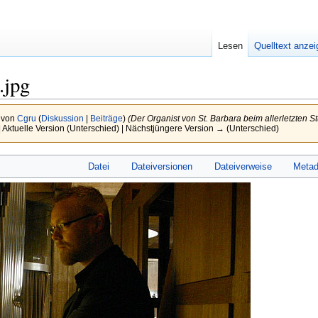
Lesen
Quelltext anze
.jpg
r von
Cgru
(
Diskussion
|
Beiträge
)
(Der Organist von St. Barbara beim allerletzten 
 Aktuelle Version (Unterschied) | Nächstjüngere Version → (Unterschied)
Datei
Dateiversionen
Dateiverweise
Metad