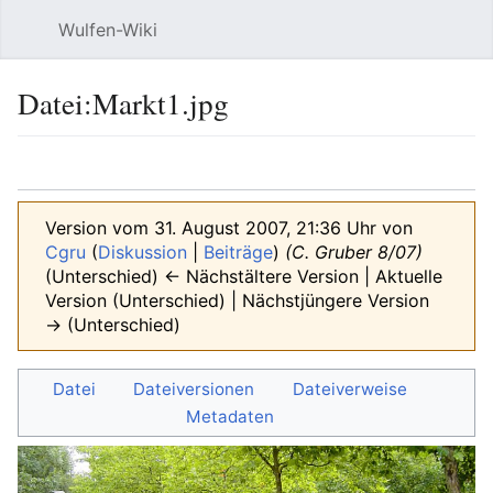
Wulfen-Wiki
Suche
Be
Datei
:
Markt1.jpg
Sprache
beobacht
Quel
Version vom 31. August 2007, 21:36 Uhr von
Cgru
(
Diskussion
|
Beiträge
)
(C. Gruber 8/07)
(Unterschied) ← Nächstältere Version | Aktuelle
Version (Unterschied) | Nächstjüngere Version
→ (Unterschied)
Datei
Dateiversionen
Dateiverweise
Metadaten