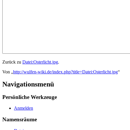
Zurück zu
Datei:Osterlicht.jpg
.
Von „
http://wulfen-wiki.de/index.php?title=Datei:Osterlicht.jpg
“
Navigationsmenü
Persönliche Werkzeuge
Anmelden
Namensräume