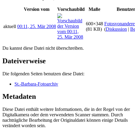
Version vom
Vorschaubild
Maße
Benutze
600×348
Fotosvonandere
aktuell
00:11, 25. Mär 2008
(81 KB)
(
Diskussion
|
Be
Du kannst diese Datei nicht überschreiben.
Dateiverweise
Die folgenden Seiten benutzen diese Datei:
St.-Barbara-Fotoarchiv
Metadaten
Diese Datei enthält weitere Informationen, die in der Regel von der
Digitalkamera oder dem verwendeten Scanner stammen. Durch
nachträgliche Bearbeitung der Originaldatei können einige Details
verändert worden sein.