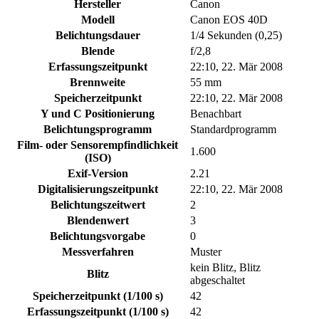
Hersteller
Canon
Modell
Canon EOS 40D
Belichtungsdauer
1/4 Sekunden (0,25)
Blende
f/2,8
Erfassungszeitpunkt
22:10, 22. Mär 2008
Brennweite
55 mm
Speicherzeitpunkt
22:10, 22. Mär 2008
Y und C Positionierung
Benachbart
Belichtungsprogramm
Standardprogramm
Film- oder Sensorempfindlichkeit
1.600
(ISO)
Exif-Version
2.21
Digitalisierungszeitpunkt
22:10, 22. Mär 2008
Belichtungszeitwert
2
Blendenwert
3
Belichtungsvorgabe
0
Messverfahren
Muster
kein Blitz, Blitz
Blitz
abgeschaltet
Speicherzeitpunkt (1/100 s)
42
Erfassungszeitpunkt (1/100 s)
42