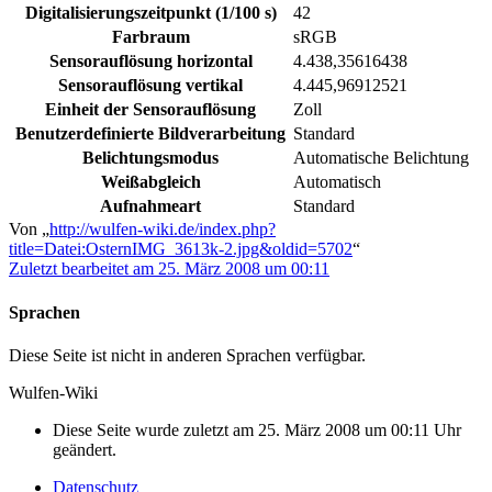
Digitalisierungszeitpunkt (1/100 s)
42
Farbraum
sRGB
Sensorauflösung horizontal
4.438,35616438
Sensorauflösung vertikal
4.445,96912521
Einheit der Sensorauflösung
Zoll
Benutzerdefinierte Bildverarbeitung
Standard
Belichtungsmodus
Automatische Belichtung
Weißabgleich
Automatisch
Aufnahmeart
Standard
Von „
http://wulfen-wiki.de/index.php?
title=Datei:OsternIMG_3613k-2.jpg&oldid=5702
“
Zuletzt bearbeitet am 25. März 2008 um 00:11
Sprachen
Diese Seite ist nicht in anderen Sprachen verfügbar.
Wulfen-Wiki
Diese Seite wurde zuletzt am 25. März 2008 um 00:11 Uhr
geändert.
Datenschutz