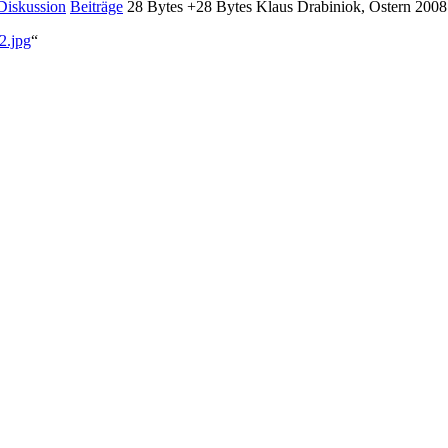
Diskussion
Beiträge
‎
28 Bytes
+28 Bytes
‎
Klaus Drabiniok, Ostern 2008
2.jpg
“