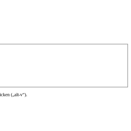
cken („alt-v“).