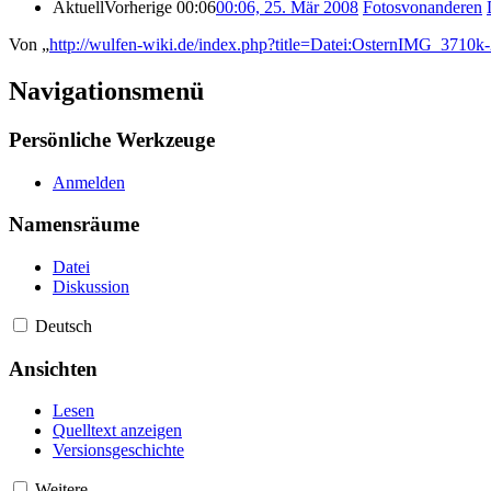
Aktuell
Vorherige
00:06
00:06, 25. Mär 2008
‎
Fotosvonanderen
Von „
http://wulfen-wiki.de/index.php?title=Datei:OsternIMG_3710k-
Navigationsmenü
Persönliche Werkzeuge
Anmelden
Namensräume
Datei
Diskussion
Deutsch
Ansichten
Lesen
Quelltext anzeigen
Versionsgeschichte
Weitere