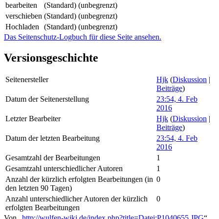
bearbeiten
(Standard) (unbegrenzt)
verschieben
(Standard) (unbegrenzt)
Hochladen
(Standard) (unbegrenzt)
Das Seitenschutz-Logbuch für diese Seite ansehen.
Versionsgeschichte
Seitenersteller
Hjk
(
Diskussion
|
Beiträge
)
Datum der Seitenerstellung
23:54, 4. Feb
2016
Letzter Bearbeiter
Hjk
(
Diskussion
|
Beiträge
)
Datum der letzten Bearbeitung
23:54, 4. Feb
2016
Gesamtzahl der Bearbeitungen
1
Gesamtzahl unterschiedlicher Autoren
1
Anzahl der kürzlich erfolgten Bearbeitungen (in
0
den letzten 90 Tagen)
Anzahl unterschiedlicher Autoren der kürzlich
0
erfolgten Bearbeitungen
Von „
http://wulfen-wiki.de/index.php?title=Datei:P1040655.JPG
“