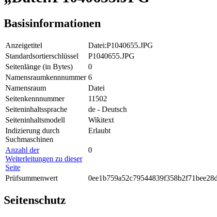
Basisinformationen
Anzeigetitel
Datei:P1040655.JPG
Standardsortierschlüssel
P1040655.JPG
Seitenlänge (in Bytes)
0
Namensraumkennnummer
6
Namensraum
Datei
Seitenkennnummer
11502
Seiteninhaltssprache
de - Deutsch
Seiteninhaltsmodell
Wikitext
Indizierung durch
Erlaubt
Suchmaschinen
Anzahl der
0
Weiterleitungen zu dieser
Seite
Prüfsummenwert
0ee1b759a52c79544839f358b2f71bee28
Seitenschutz