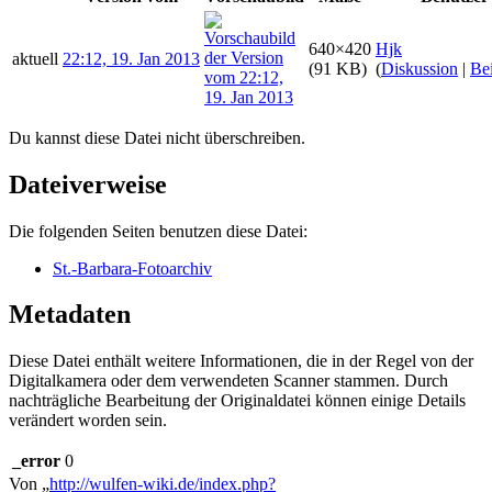
640×420
Hjk
aktuell
22:12, 19. Jan 2013
(91 KB)
(
Diskussion
|
Bei
Du kannst diese Datei nicht überschreiben.
Dateiverweise
Die folgenden Seiten benutzen diese Datei:
St.-Barbara-Fotoarchiv
Metadaten
Diese Datei enthält weitere Informationen, die in der Regel von der
Digitalkamera oder dem verwendeten Scanner stammen. Durch
nachträgliche Bearbeitung der Originaldatei können einige Details
verändert worden sein.
_error
0
Von „
http://wulfen-wiki.de/index.php?