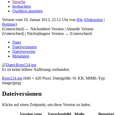
Sprache
beobachten
Quelltext anzeigen
Version vom 19. Januar 2013, 22:12 Uhr von
Hjk
(
Diskussion
|
Beiträge
)
(Unterschied) ← Nächstältere Version | Aktuelle Version
(Unterschied) | Nächstjüngere Version → (Unterschied)
Datei
Dateiversionen
Dateiverweise
Metadaten
Es ist keine höhere Auflösung vorhanden.
Rom124.jpg
‎
(640 × 420 Pixel, Dateigröße: 91 KB, MIME-Typ:
image/jpeg
)
Dateiversionen
Klicke auf einen Zeitpunkt, um diese Version zu laden.
Version vom
Vorschaubild
Maße
Benutzer