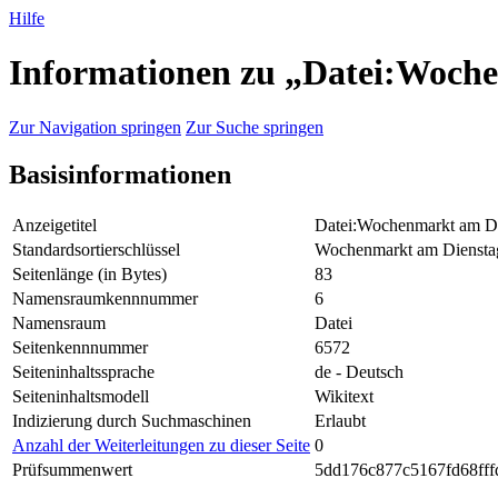
Hilfe
Informationen zu „Datei:Woch
Zur Navigation springen
Zur Suche springen
Basisinformationen
Anzeigetitel
Datei:Wochenmarkt am Di
Standardsortierschlüssel
Wochenmarkt am Diensta
Seitenlänge (in Bytes)
83
Namensraumkennnummer
6
Namensraum
Datei
Seitenkennnummer
6572
Seiteninhaltssprache
de - Deutsch
Seiteninhaltsmodell
Wikitext
Indizierung durch Suchmaschinen
Erlaubt
Anzahl der Weiterleitungen zu dieser Seite
0
Prüfsummenwert
5dd176c877c5167fd68fff