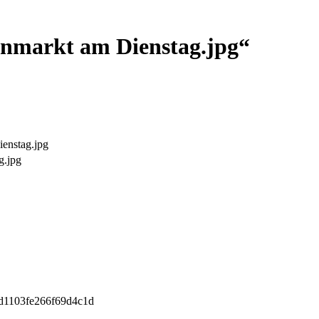
enmarkt am Dienstag.jpg“
enstag.jpg
g.jpg
d1103fe266f69d4c1d