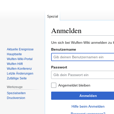
Spezial
Anmelden
Zur
Zur
Um sich bei Wulfen-Wiki anmelden zu k
Navigation
Suche
Benutzername
Aktuelle Ereignisse
springen
springen
Hauptseite
Wulfen-Wiki-Portal
Wulfen Hilft
Passwort
Wulfen-Konferenz
Letzte Änderungen
Zufällige Seite
Angemeldet bleiben
Werkzeuge
Spezialseiten
Anmelden
Druckversion
Hilfe beim Anmelden
Passwort vergessen?