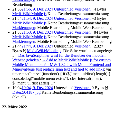
Bearbeitung
21:56
21:56, 9. Dez 2024
Unterschied
Versionen
−4 Bytes
MediaWiki:Mobile.js
‎
Keine Bearbeitungszusammenfassung
21:54
21:54, 9. Dez 2024
Unterschied
Versionen
−3 Bytes
MediaWiki:Mobile.js
‎
Keine Bearbeitungszusammenfassung
Markierungen
:
Mobile Bearbeitung
Mobile Web-Bearbeitung
21:53
21:53, 9. Dez 2024
Unterschied
Versionen
−84 Bytes
MediaWiki:Mobile.js
‎
Keine Bearbeitungszusammenfassung
Markierungen
:
Mobile Bearbeitung
Mobile Web-Bearbeitung
21:44
21:44, 9. Dez 2024
Unterschied
Versionen
+2.327
Bytes
‎
N
MediaWiki:Mobile.js
‎
Die Seite wurde neu angelegt:
„
→‎Das JavaScript hier wird für die Benutzer der mobilen
Website geladen.
:
→‎Add to MediaWiki:Mobile.js for custom
Mobile Menu links for MW-1.34.2 with MobileFrontend and
MinervaNeue Just replace span text and href to add links
:
var
timer = setInterval(function() { if ($('.menu ul:first').length) {
console.log("mobile menu exists"); clearInterval(timer);
$('.menu ul:first').after(…“
19:04
19:04, 9. Dez 2024
Unterschied
Versionen
0 Bytes
‎
N
Datei:564187.jpg
‎
Keine Bearbeitungszusammenfassung
(aktuell)
22. März 2022