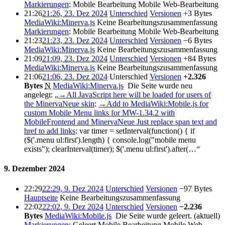
Markierungen
:
Mobile Bearbeitung
Mobile Web-Bearbeitung
21:26
21:26, 23. Dez 2024
Unterschied
Versionen
+3 Bytes
MediaWiki:Minerva.js
‎
Keine Bearbeitungszusammenfassung
Markierungen
:
Mobile Bearbeitung
Mobile Web-Bearbeitung
21:23
21:23, 23. Dez 2024
Unterschied
Versionen
−6 Bytes
MediaWiki:Minerva.js
‎
Keine Bearbeitungszusammenfassung
21:09
21:09, 23. Dez 2024
Unterschied
Versionen
+84 Bytes
MediaWiki:Minerva.js
‎
Keine Bearbeitungszusammenfassung
21:06
21:06, 23. Dez 2024
Unterschied
Versionen
+2.326
Bytes
‎
N
MediaWiki:Minerva.js
‎
Die Seite wurde neu
angelegt: „
→‎All JavaScript here will be loaded for users of
the MinervaNeue skin
:
→‎Add to MediaWiki:Mobile.js for
custom Mobile Menu links for MW-1.34.2 with
MobileFrontend and MinervaNeue Just replace span text and
href to add links
:
var timer = setInterval(function() { if
($('.menu ul:first').length) { console.log("mobile menu
exists"); clearInterval(timer); $('.menu ul:first').after(…“
9. Dezember 2024
22:29
22:29, 9. Dez 2024
Unterschied
Versionen
−97 Bytes
Hauptseite
‎
Keine Bearbeitungszusammenfassung
22:02
22:02, 9. Dez 2024
Unterschied
Versionen
−2.236
Bytes
‎
MediaWiki:Mobile.js
‎
Die Seite wurde geleert.
(aktuell)
Markierungen
:
Geleert
Mobile Bearbeitung
Mobile Web-