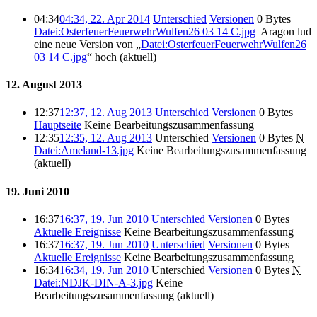
04:34
04:34, 22. Apr 2014
Unterschied
Versionen
0 Bytes
Datei:OsterfeuerFeuerwehrWulfen26 03 14 C.jpg
‎
Aragon lud
eine neue Version von „
Datei:OsterfeuerFeuerwehrWulfen26
03 14 C.jpg
“ hoch
(aktuell)
12. August 2013
12:37
12:37, 12. Aug 2013
Unterschied
Versionen
0 Bytes
Hauptseite
‎
Keine Bearbeitungszusammenfassung
12:35
12:35, 12. Aug 2013
Unterschied
Versionen
0 Bytes
‎
N
Datei:Ameland-13.jpg
‎
Keine Bearbeitungszusammenfassung
(aktuell)
19. Juni 2010
16:37
16:37, 19. Jun 2010
Unterschied
Versionen
0 Bytes
Aktuelle Ereignisse
‎
Keine Bearbeitungszusammenfassung
16:37
16:37, 19. Jun 2010
Unterschied
Versionen
0 Bytes
Aktuelle Ereignisse
‎
Keine Bearbeitungszusammenfassung
16:34
16:34, 19. Jun 2010
Unterschied
Versionen
0 Bytes
‎
N
Datei:NDJK-DIN-A-3.jpg
‎
Keine
Bearbeitungszusammenfassung
(aktuell)