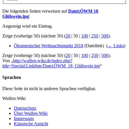
Die folgenden Seiten verweisen auf
Datei:ÖWM 18
Glühwein.jpg
:
Angezeigt wird ein Eintrag.
Zeige (
vorherige 50
) (
nächste 50
) (
20
|
50
|
100
|
250
|
500
).
Ökumenischer Weihnachtsmarkt 2018
(Dateilink) ‎
(
← Links
)
Zeige (
vorherige 50
) (
nächste 50
) (
20
|
50
|
100
|
250
|
500
).
Von „
http://wulfen-wiki.de/index.php?
title=Spezial:Linkliste/Datei:ÖWM_18_Glühwein.jpg
“
Sprachen
Diese Seite ist nicht in anderen Sprachen verfügbar.
Wulfen-Wiki
Datenschutz
Über Wulfen-Wiki
Impressum
Klassische Ansicht