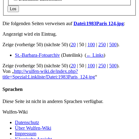
Los
Die folgenden Seiten verweisen auf
Datei:1983Paris 124.jpg
:
Angezeigt wird ein Eintrag.
Zeige (
vorherige 50
) (
nächste 50
) (
20
|
50
|
100
|
250
|
500
).
St.-Barbara-Fotoarchiv
(Dateilink) ‎
(
← Links
)
Zeige (
vorherige 50
) (
nächste 50
) (
20
|
50
|
100
|
250
|
500
).
Von „
http://wulfen-wiki.de/index.php?
title=Spezial:Linkliste/Datei:1983Paris_124.jpg
“
Sprachen
Diese Seite ist nicht in anderen Sprachen verfügbar.
Wulfen-Wiki
Datenschutz
Über Wulfen-Wiki
Impressum