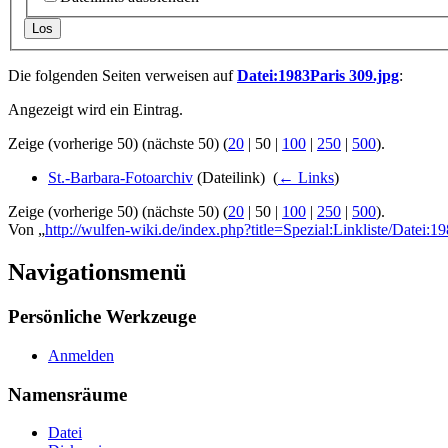
Los
Die folgenden Seiten verweisen auf
Datei:1983Paris 309.jpg
:
Angezeigt wird ein Eintrag.
Zeige (
vorherige 50
) (
nächste 50
) (
20
|
50
|
100
|
250
|
500
).
St.-Barbara-Fotoarchiv
(Dateilink) ‎
(
← Links
)
Zeige (
vorherige 50
) (
nächste 50
) (
20
|
50
|
100
|
250
|
500
).
Von „
http://wulfen-wiki.de/index.php?title=Spezial:Linkliste/Datei:1
Navigationsmenü
Persönliche Werkzeuge
Anmelden
Namensräume
Datei