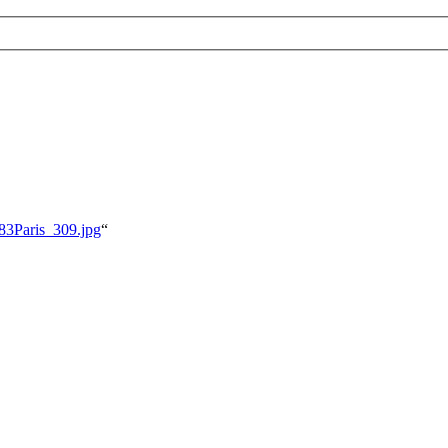
983Paris_309.jpg
“