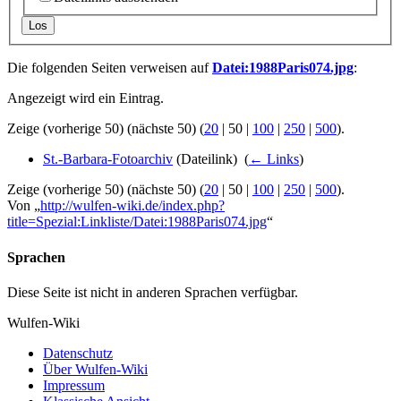
Los
Die folgenden Seiten verweisen auf
Datei:1988Paris074.jpg
:
Angezeigt wird ein Eintrag.
Zeige (
vorherige 50
) (
nächste 50
) (
20
|
50
|
100
|
250
|
500
).
St.-Barbara-Fotoarchiv
(Dateilink) ‎
(
← Links
)
Zeige (
vorherige 50
) (
nächste 50
) (
20
|
50
|
100
|
250
|
500
).
Von „
http://wulfen-wiki.de/index.php?
title=Spezial:Linkliste/Datei:1988Paris074.jpg
“
Sprachen
Diese Seite ist nicht in anderen Sprachen verfügbar.
Wulfen-Wiki
Datenschutz
Über Wulfen-Wiki
Impressum