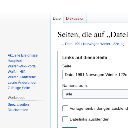
Datei
Diskussion
Seiten, die auf „Dat
←
Datei:1991 Norwegen Winter 122c.jpg
Zur
Zur
Aktuelle Ereignisse
Links auf diese Seite
Navigation
Suche
Hauptseite
Seite:
springen
springen
Wulfen-Wiki-Portal
Wulfen Hilft
Wulfen-Konferenz
Letzte Änderungen
Namensraum:
Zufällige Seite
Werkzeuge
Spezialseiten
Vorlageneinbindungen ausblen
Druckversion
Dateilinks ausblenden