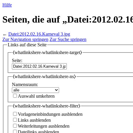
Hilfe
Seiten, die auf „Datei:2012.02.
←
Datei:2012.02.16.Karneval 3.jpg
Zur Navigation springen
Zur Suche springen
Links auf diese Seite
⧼whatlinkshere-whatlinkshere-target⧽
Seite:
⧼whatlinkshere-whatlinkshere-ns⧽
Namensraum:
Auswahl umkehren
⧼whatlinkshere-whatlinkshere-filter⧽
Vorlageneinbindungen ausblenden
Links ausblenden
Weiterleitungen ausblenden
Dateilinks ausblenden