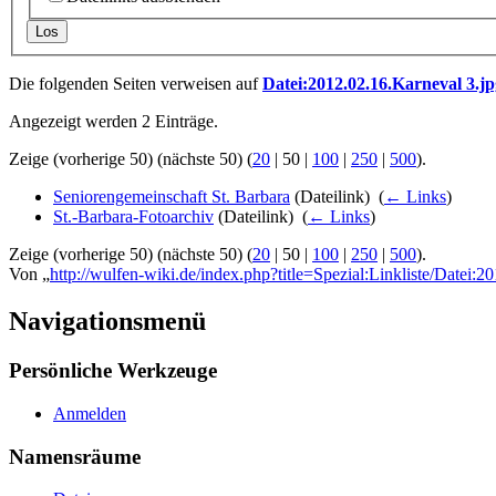
Los
Die folgenden Seiten verweisen auf
Datei:2012.02.16.Karneval 3.jp
Angezeigt werden 2 Einträge.
Zeige (
vorherige 50
) (
nächste 50
) (
20
|
50
|
100
|
250
|
500
).
Seniorengemeinschaft St. Barbara
(Dateilink) ‎
(
← Links
)
St.-Barbara-Fotoarchiv
(Dateilink) ‎
(
← Links
)
Zeige (
vorherige 50
) (
nächste 50
) (
20
|
50
|
100
|
250
|
500
).
Von „
http://wulfen-wiki.de/index.php?title=Spezial:Linkliste/Datei:
Navigationsmenü
Persönliche Werkzeuge
Anmelden
Namensräume