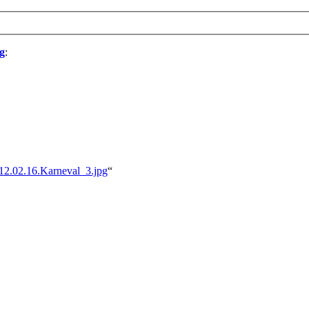
g
:
2012.02.16.Karneval_3.jpg
“