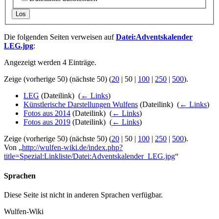
Los
Die folgenden Seiten verweisen auf
Datei:Adventskalender
LEG.jpg
:
Angezeigt werden 4 Einträge.
Zeige (
vorherige 50
) (
nächste 50
) (
20
|
50
|
100
|
250
|
500
).
LEG
(Dateilink) ‎
(
← Links
)
Künstlerische Darstellungen Wulfens
(Dateilink) ‎
(
← Links
)
Fotos aus 2014
(Dateilink) ‎
(
← Links
)
Fotos aus 2019
(Dateilink) ‎
(
← Links
)
Zeige (
vorherige 50
) (
nächste 50
) (
20
|
50
|
100
|
250
|
500
).
Von „
http://wulfen-wiki.de/index.php?
title=Spezial:Linkliste/Datei:Adventskalender_LEG.jpg
“
Sprachen
Diese Seite ist nicht in anderen Sprachen verfügbar.
Wulfen-Wiki