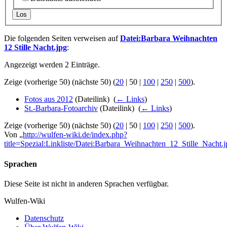
Los
Die folgenden Seiten verweisen auf
Datei:Barbara Weihnachten
12 Stille Nacht.jpg
:
Angezeigt werden 2 Einträge.
Zeige (
vorherige 50
) (
nächste 50
) (
20
|
50
|
100
|
250
|
500
).
Fotos aus 2012
(Dateilink) ‎
(
← Links
)
St.-Barbara-Fotoarchiv
(Dateilink) ‎
(
← Links
)
Zeige (
vorherige 50
) (
nächste 50
) (
20
|
50
|
100
|
250
|
500
).
Von „
http://wulfen-wiki.de/index.php?
title=Spezial:Linkliste/Datei:Barbara_Weihnachten_12_Stille_Nacht.j
Sprachen
Diese Seite ist nicht in anderen Sprachen verfügbar.
Wulfen-Wiki
Datenschutz