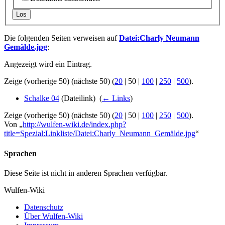
Los
Die folgenden Seiten verweisen auf
Datei:Charly Neumann
Gemälde.jpg
:
Angezeigt wird ein Eintrag.
Zeige (
vorherige 50
) (
nächste 50
) (
20
|
50
|
100
|
250
|
500
).
Schalke 04
(Dateilink) ‎
(
← Links
)
Zeige (
vorherige 50
) (
nächste 50
) (
20
|
50
|
100
|
250
|
500
).
Von „
http://wulfen-wiki.de/index.php?
title=Spezial:Linkliste/Datei:Charly_Neumann_Gemälde.jpg
“
Sprachen
Diese Seite ist nicht in anderen Sprachen verfügbar.
Wulfen-Wiki
Datenschutz
Über Wulfen-Wiki