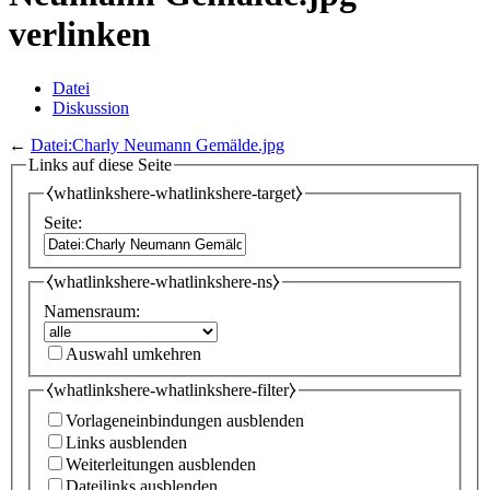
verlinken
Datei
Diskussion
←
Datei:Charly Neumann Gemälde.jpg
Links auf diese Seite
⧼whatlinkshere-whatlinkshere-target⧽
Seite:
⧼whatlinkshere-whatlinkshere-ns⧽
Namensraum:
Auswahl umkehren
⧼whatlinkshere-whatlinkshere-filter⧽
Vorlageneinbindungen ausblenden
Links ausblenden
Weiterleitungen ausblenden
Dateilinks ausblenden