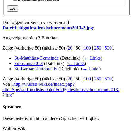
Los
Die folgenden Seiten verweisen auf
Datei:Feldgottesdienstschuermann2013-2.jpg
:
Angezeigt werden 3 Einträge.
Zeige (
vorherige 50
) (
nächste 50
) (
20
|
50
|
100
|
250
|
500
).
St.-Matthäus-Gemeinde
(Dateilink) ‎
(
← Links
)
Fotos aus 2013
(Dateilink) ‎
(
← Links
)
St.-Barbara-Fotoarchiv
(Dateilink) ‎
(
← Links
)
Zeige (
vorherige 50
) (
nächste 50
) (
20
|
50
|
100
|
250
|
500
).
Von „
http://wulfen-wiki.de/index.php?
title=Spezial:Linkliste/Datei:Feldgottesdienstschuermann2013-
2.jpg
“
Sprachen
Diese Seite ist nicht in anderen Sprachen verfügbar.
Wulfen-Wiki