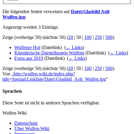
Die folgenden Seiten verweisen auf
Datei:Glasbild Aolt
Wulfen.jpg
:
Angezeigt werden 3 Einträge.
Zeige (
vorherige 50
) (
nächste 50
) (
20
|
50
|
100
|
250
|
500
).
Wulfener Hof
(Dateilink) ‎
(
← Links
)
Künstlerische Darstellungen Wulfens
(Dateilink) ‎
(
← Links
)
Fotos aus 2019
(Dateilink) ‎
(
← Links
)
Zeige (
vorherige 50
) (
nächste 50
) (
20
|
50
|
100
|
250
|
500
).
Von „
http://wulfen-wiki.de/index.php?
title=Spezial:Linkliste/Datei:Glasbild_Aolt_Wulfen.jpg
“
Sprachen
Diese Seite ist nicht in anderen Sprachen verfügbar.
Wulfen-Wiki
Datenschutz
Über Wulfen-Wiki
Impressum