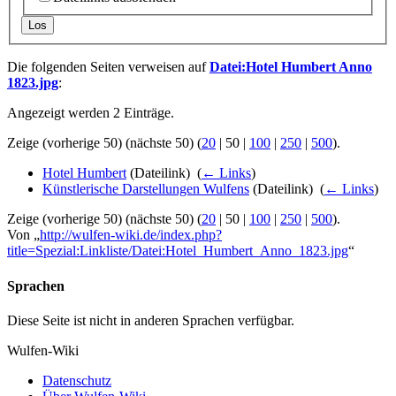
Los
Die folgenden Seiten verweisen auf
Datei:Hotel Humbert Anno
1823.jpg
:
Angezeigt werden 2 Einträge.
Zeige (
vorherige 50
) (
nächste 50
) (
20
|
50
|
100
|
250
|
500
).
Hotel Humbert
(Dateilink) ‎
(
← Links
)
Künstlerische Darstellungen Wulfens
(Dateilink) ‎
(
← Links
)
Zeige (
vorherige 50
) (
nächste 50
) (
20
|
50
|
100
|
250
|
500
).
Von „
http://wulfen-wiki.de/index.php?
title=Spezial:Linkliste/Datei:Hotel_Humbert_Anno_1823.jpg
“
Sprachen
Diese Seite ist nicht in anderen Sprachen verfügbar.
Wulfen-Wiki
Datenschutz