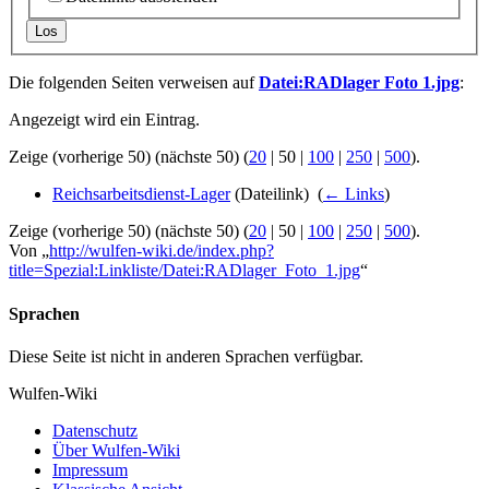
Los
Die folgenden Seiten verweisen auf
Datei:RADlager Foto 1.jpg
:
Angezeigt wird ein Eintrag.
Zeige (
vorherige 50
) (
nächste 50
) (
20
|
50
|
100
|
250
|
500
).
Reichsarbeitsdienst-Lager
(Dateilink) ‎
(
← Links
)
Zeige (
vorherige 50
) (
nächste 50
) (
20
|
50
|
100
|
250
|
500
).
Von „
http://wulfen-wiki.de/index.php?
title=Spezial:Linkliste/Datei:RADlager_Foto_1.jpg
“
Sprachen
Diese Seite ist nicht in anderen Sprachen verfügbar.
Wulfen-Wiki
Datenschutz
Über Wulfen-Wiki
Impressum