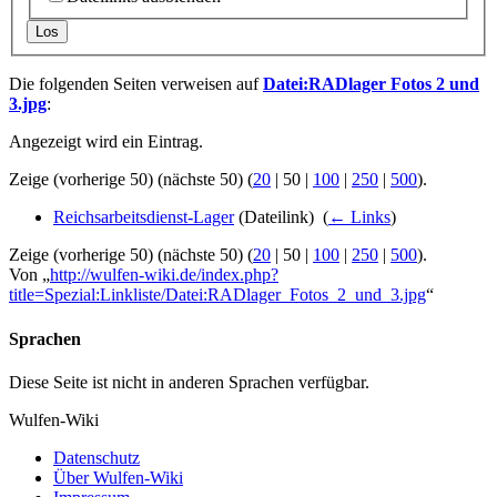
Los
Die folgenden Seiten verweisen auf
Datei:RADlager Fotos 2 und
3.jpg
:
Angezeigt wird ein Eintrag.
Zeige (
vorherige 50
) (
nächste 50
) (
20
|
50
|
100
|
250
|
500
).
Reichsarbeitsdienst-Lager
(Dateilink) ‎
(
← Links
)
Zeige (
vorherige 50
) (
nächste 50
) (
20
|
50
|
100
|
250
|
500
).
Von „
http://wulfen-wiki.de/index.php?
title=Spezial:Linkliste/Datei:RADlager_Fotos_2_und_3.jpg
“
Sprachen
Diese Seite ist nicht in anderen Sprachen verfügbar.
Wulfen-Wiki
Datenschutz
Über Wulfen-Wiki