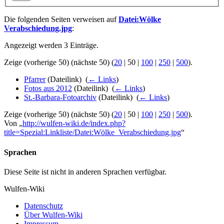
Die folgenden Seiten verweisen auf
Datei:Wölke
Verabschiedung.jpg
:
Angezeigt werden 3 Einträge.
Zeige (
vorherige 50
) (
nächste 50
) (
20
|
50
|
100
|
250
|
500
).
Pfarrer
(Dateilink) ‎
(
← Links
)
Fotos aus 2012
(Dateilink) ‎
(
← Links
)
St.-Barbara-Fotoarchiv
(Dateilink) ‎
(
← Links
)
Zeige (
vorherige 50
) (
nächste 50
) (
20
|
50
|
100
|
250
|
500
).
Von „
http://wulfen-wiki.de/index.php?
title=Spezial:Linkliste/Datei:Wölke_Verabschiedung.jpg
“
Sprachen
Diese Seite ist nicht in anderen Sprachen verfügbar.
Wulfen-Wiki
Datenschutz
Über Wulfen-Wiki
Impressum