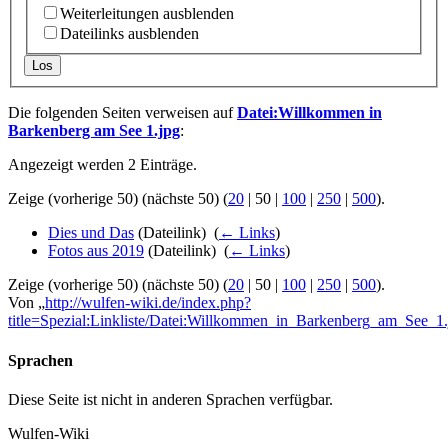
Weiterleitungen ausblenden
Dateilinks ausblenden
Los
Die folgenden Seiten verweisen auf
Datei:Willkommen in
Barkenberg am See 1.jpg
:
Angezeigt werden 2 Einträge.
Zeige (
vorherige 50
) (
nächste 50
) (
20
|
50
|
100
|
250
|
500
).
Dies und Das
(Dateilink) ‎
(
← Links
)
Fotos aus 2019
(Dateilink) ‎
(
← Links
)
Zeige (
vorherige 50
) (
nächste 50
) (
20
|
50
|
100
|
250
|
500
).
Von „
http://wulfen-wiki.de/index.php?
title=Spezial:Linkliste/Datei:Willkommen_in_Barkenberg_am_See_1.
Sprachen
Diese Seite ist nicht in anderen Sprachen verfügbar.
Wulfen-Wiki