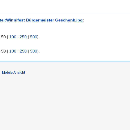
tei:Winnifest Bürgermeister Geschenk.jpg
:
|
50
|
100
|
250
|
500
).
|
50
|
100
|
250
|
500
).
Mobile Ansicht