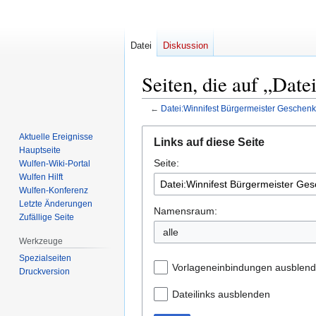
Datei
Diskussion
Seiten, die auf „Dat
←
Datei:Winnifest Bürgermeister Geschenk
Zur
Zur
Aktuelle Ereignisse
Links auf diese Seite
Navigation
Suche
Hauptseite
Seite:
springen
springen
Wulfen-Wiki-Portal
Wulfen Hilft
Wulfen-Konferenz
Letzte Änderungen
Namensraum:
Zufällige Seite
Werkzeuge
Spezialseiten
Vorlageneinbindungen ausblen
Druckversion
Dateilinks ausblenden