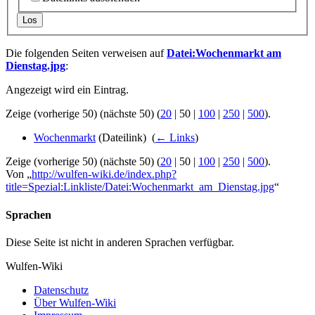
Los
Die folgenden Seiten verweisen auf
Datei:Wochenmarkt am
Dienstag.jpg
:
Angezeigt wird ein Eintrag.
Zeige (
vorherige 50
) (
nächste 50
) (
20
|
50
|
100
|
250
|
500
).
Wochenmarkt
(Dateilink) ‎
(
← Links
)
Zeige (
vorherige 50
) (
nächste 50
) (
20
|
50
|
100
|
250
|
500
).
Von „
http://wulfen-wiki.de/index.php?
title=Spezial:Linkliste/Datei:Wochenmarkt_am_Dienstag.jpg
“
Sprachen
Diese Seite ist nicht in anderen Sprachen verfügbar.
Wulfen-Wiki
Datenschutz
Über Wulfen-Wiki