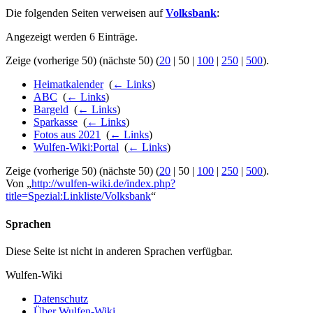
Die folgenden Seiten verweisen auf
Volksbank
:
Angezeigt werden 6 Einträge.
Zeige (
vorherige 50
) (
nächste 50
) (
20
|
50
|
100
|
250
|
500
).
Heimatkalender
‎
(
← Links
)
ABC
‎
(
← Links
)
Bargeld
‎
(
← Links
)
Sparkasse
‎
(
← Links
)
Fotos aus 2021
‎
(
← Links
)
Wulfen-Wiki:Portal
‎
(
← Links
)
Zeige (
vorherige 50
) (
nächste 50
) (
20
|
50
|
100
|
250
|
500
).
Von „
http://wulfen-wiki.de/index.php?
title=Spezial:Linkliste/Volksbank
“
Sprachen
Diese Seite ist nicht in anderen Sprachen verfügbar.
Wulfen-Wiki
Datenschutz
Über Wulfen-Wiki